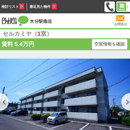
0
0
検討リスト
最近見た物件
お問合せ
セルカミヤ（
1
室）
賃料
5.4万円
空室情報を確認