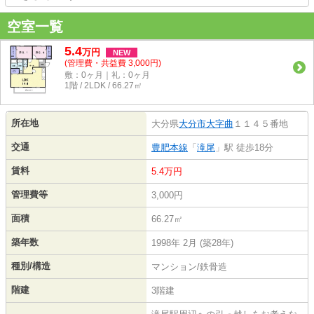
空室一覧
5.4
万
円
NEW
(管理費・共益費 3,000円)
敷：0ヶ月｜礼：0ヶ月
1階 / 2LDK / 66.27㎡
所在地
大分県
大分市
大字曲
１１４５番地
交通
豊肥本線
「
滝尾
」駅 徒歩18分
賃料
5.4万円
管理費等
3,000円
面積
66.27㎡
築年数
1998年 2月 (築28年)
種別/構造
マンション/鉄骨造
階建
3階建