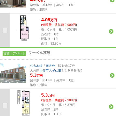
万円
築年数：築18年 ｜募集中：
1室
階数：2階建
4.05
万
円
(管理費・共益費 2,900円)
敷：0ヶ月｜礼：4.05万円
所在階：1階
間取り：1R
面積：32.90㎡
ヌーベル荏隈
賃貸｜アパート
久大本線
「
南大分
」駅 徒歩17分
大分県
大分市
大字荏隈
１１９６番地５
5.3
万円
築年数：築11年 ｜募集中：
1室
階数：2階建
5.3
万
円
(管理費・共益費 2,900円)
敷：0ヶ月｜礼：5.3万円
所在階：2階
間取り：1LDK