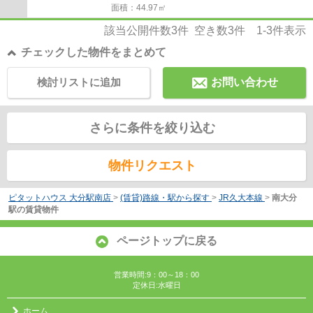
面積：44.97㎡
該当公開件数
3
件 空き数
3
件
1-3
件表示
チェックした物件をまとめて
検討リストに追加
お問い合わせ
さらに条件を絞り込む
物件リクエスト
ピタットハウス 大分駅南店
>
(賃貸)路線・駅から探す
>
JR久大本線
>
南大分
駅の賃貸物件
ページトップに戻る
営業時間:9：00～18：00
定休日:水曜日
ホーム