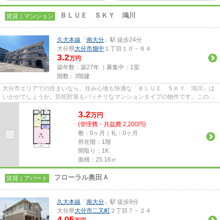
ＢＬＵＥ ＳＫＹ 鴻川
賃貸｜マンション
久大本線
「
南大分
」駅 徒歩24分
大分県
大分市
畑中
１丁目１０－６４
3.2
万円
築年数：築27年 ｜募集中：
1室
階数：3階建
大分市エリアでの住まいなら、住み心地も快適な「ＢＬＵＥ ＳＫＹ 鴻川」は
いかがでしょうか。防犯対策もバッチリなマンションタイプの物件です。この地
域で豊富な物件情報を扱う当...
3.2
万
円
(管理費・共益費 2,200円)
敷：0ヶ月｜礼：0ヶ月
所在階：1階
間取り：1K
面積：25.16㎡
フローラル奥田Ａ
賃貸｜アパート
久大本線
「
南大分
」駅 徒歩9分
大分県
大分市
二又町
２丁目７－２４
4.05