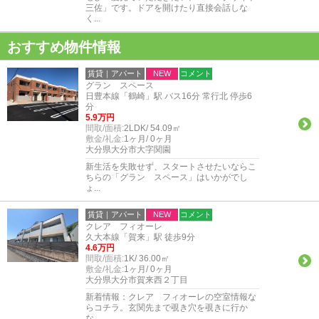
三佐」です。ドアを開けたり直接会話しな
く...
おすすめ物件情報
賃貸｜アパート
NEW
コメント
グラン スペース
日豊本線「鶴崎」駅 バス16分 常行北 停歩6
分
5.9万円
間取/面積:
2LDK/ 54.09㎡
敷金/礼金:
1ヶ月/ 0ヶ月
大分県大分市大字関園
新生活を失敗せず、スタートさせたいならこ
ちらの「グラン スペース」はいかがでし
ょ...
賃貸｜アパート
NEW
コメント
クレア フィオーレ
久大本線「賀来」駅 徒歩9分
4.6万円
間取/面積:
1K/ 36.00㎡
敷金/礼金:
1ヶ月/ 0ヶ月
大分県大分市賀来西２丁目
新着情報：クレア フィオーレの空室情報な
らコチラ。玄関先まで覗き穴を覗きに行か
な...