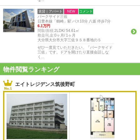
賃貸｜アパート
NEW
コメント
パークサイド三佐
日豊本線「鶴崎」駅 バス10分 八坂 停歩7分
6.1万円
間取/面積:
2LDK/ 54.61㎡
敷金/礼金:
0ヶ月/ 1ヶ月
大分県大分市大字三佐９５８番地の５
ぜひ一度見ていただきたい、「パークサイド
三佐」です。ドアを開けたり直接会話しな
く...
物件閲覧ランキング
エイトレジデンス筑後野町