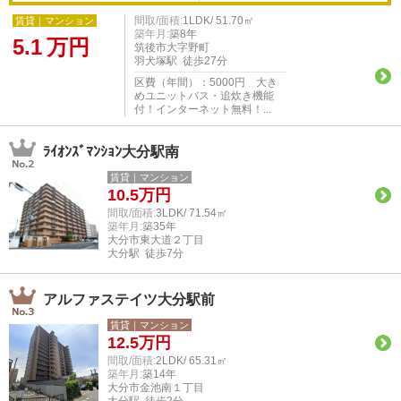
間取/面積:
1LDK/ 51.70㎡
賃貸｜マンション
築年月:
築8年
5.1
万円
筑後市大字野町
羽犬塚駅 徒歩27分
区費（年間）：5000円 大き
めユニットバス・追炊き機能
付！インターネット無料！...
ﾗｲｵﾝｽﾞﾏﾝｼｮﾝ大分駅南
賃貸｜マンション
10.5
万円
間取/面積:
3LDK/ 71.54㎡
築年月:
築35年
大分市東大道２丁目
大分駅 徒歩7分
アルファステイツ大分駅前
賃貸｜マンション
12.5
万円
間取/面積:
2LDK/ 65.31㎡
築年月:
築14年
大分市金池南１丁目