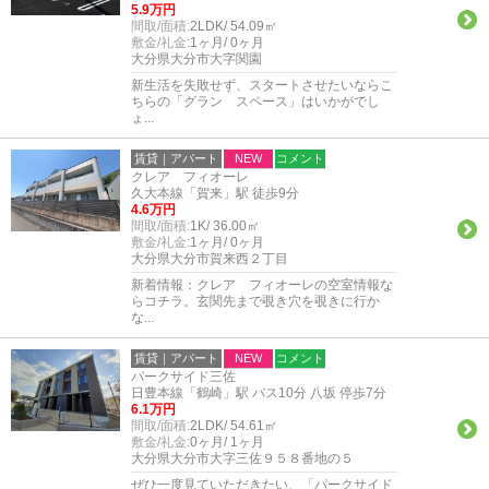
5.9万円
間取/面積:
2LDK/ 54.09㎡
敷金/礼金:
1ヶ月/ 0ヶ月
大分県大分市大字関園
新生活を失敗せず、スタートさせたいならこ
ちらの「グラン スペース」はいかがでし
ょ...
賃貸｜アパート
NEW
コメント
クレア フィオーレ
久大本線「賀来」駅 徒歩9分
4.6万円
間取/面積:
1K/ 36.00㎡
敷金/礼金:
1ヶ月/ 0ヶ月
大分県大分市賀来西２丁目
新着情報：クレア フィオーレの空室情報な
らコチラ。玄関先まで覗き穴を覗きに行か
な...
賃貸｜アパート
NEW
コメント
パークサイド三佐
日豊本線「鶴崎」駅 バス10分 八坂 停歩7分
6.1万円
間取/面積:
2LDK/ 54.61㎡
敷金/礼金:
0ヶ月/ 1ヶ月
大分県大分市大字三佐９５８番地の５
ぜひ一度見ていただきたい、「パークサイド