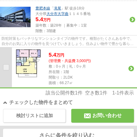
豊肥本線
「
滝尾
」駅 徒歩18分
大分県
大分市
大字曲
１１４５番地
5.4
万円
築年数：築28年 ｜募集中：
1室
階数：3階建
防犯対策もバッチリなマンションタイプの物件です。種類がたくさんある中で、
自分のお気に入りの物件を見つけていきましょう。住みよい物件で豊かな暮らし
を実現させていきましょう。
5.4
万
円
(管理費・共益費 3,000円)
敷：0ヶ月｜礼：0ヶ月
所在階：1階
間取り：2LDK
面積：66.27㎡
該当公開件数
1
件 空き数
1
件
1-1
件表示
チェックした物件をまとめて
検討リストに追加
お問い合わせ
さらに条件を絞り込む