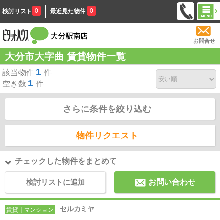
0
0
検討リスト
最近見た物件
お問合せ
大分市大字曲 賃貸物件一覧
1
該当物件
件
1
空き数
件
さらに条件を絞り込む
物件リクエスト
チェックした物件をまとめて
検討リストに追加
お問い合わせ
セルカミヤ
賃貸｜マンション