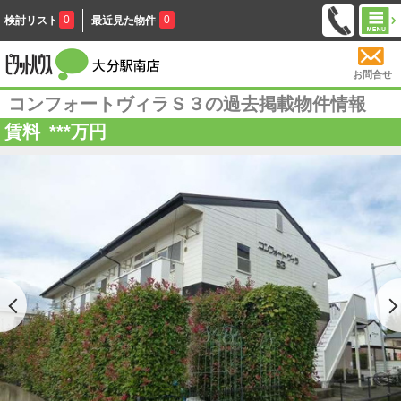
0
0
検討リスト
最近見た物件
お問合せ
コンフォートヴィラＳ３の過去掲載物件情報
賃料
***
万円