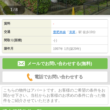
1 / 8
賃料
-
交通
豊肥本線
「
滝尾
」駅 徒歩19分
間取り(面積)
-(-)
築年月
1997年 1月(築29年)
メールでお問い合わせする(無料)
電話でお問い合わせする
こちらの物件はアパートです。お客様のご希望の条件をお
聞かせ下さい。当社からお客様のお求めの条件に合った物
件をご紹介させていただきます。