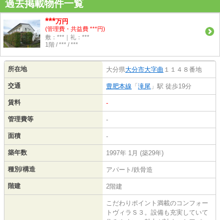
過去掲載物件一覧
***
万円
(管理費・共益費 ***円)
敷：***｜礼：***
1階 / *** / ***
所在地
大分県
大分市
大字曲
１１４８番地
交通
豊肥本線
「
滝尾
」駅 徒歩19分
賃料
-
管理費等
-
面積
-
築年数
1997年 1月 (築29年)
種別/構造
アパート/鉄骨造
階建
2階建
こだわりポイント満載のコンフォー
トヴィラＳ３。設備も充実していて