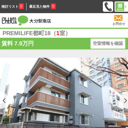
0
0
検討リスト
最近見た物件
お問合せ
PREMILIFE都町18（
1
室）
賃料
7.9万円
空室情報を確認