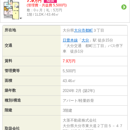
7.9
万
円
NEW
(管理費・共益費 5,500円)
敷：0ヶ月｜礼：5万円
1階 / 1LDK / 43.46㎡
所在地
大分県
大分市
都町
３丁目
日豊本線
「
大分
」駅 徒歩15分
交通
「大分交通 都町三丁目」バス停下
車 徒歩1分
賃料
7.9万円
管理費等
5,500円
面積
43.46㎡
築年数
2024年 2月 (築2年)
種別/構造
アパート/軽量鉄骨
階建
3階建
大茎不動産株式会社
大分県大分市東大道２丁目５－４７
取扱会社