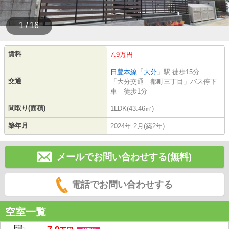
1 / 16
賃料
7.9万円
日豊本線
「
大分
」駅 徒歩15分
交通
「大分交通 都町三丁目」バス停下
車 徒歩1分
間取り(面積)
1LDK(43.46㎡)
築年月
2024年 2月(築2年)
メールでお問い合わせする(無料)
電話でお問い合わせする
空室一覧