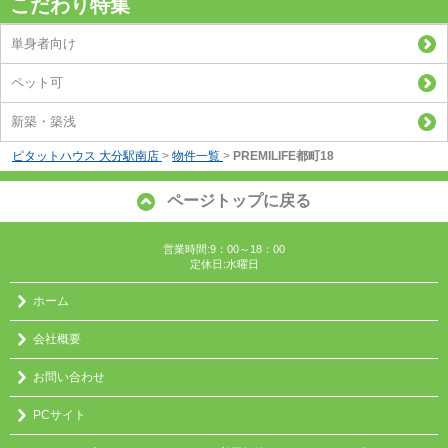
こだわり特集
単身者向け
ペット可
新築・築浅
ピタットハウス 大分駅南店
>
物件一覧
>
PREMILIFE都町18
ページトップに戻る
営業時間:9：00～18：00
定休日:水曜日
ホーム
会社概要
お問い合わせ
PCサイト