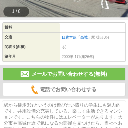
1 / 8
賃料
-
交通
日豊本線
「
高城
」駅 徒歩3分
間取り(面積)
-(-)
築年月
2000年 1月(築26年)
メールでお問い合わせする(無料)
電話でお問い合わせする
駅から徒歩3分というのは遊びたい盛りの学生にも魅力的
です。共用設備の充実している、楽しく生活できるマンシ
ョンです。こちらの物件にはエレベーターがあります。大
分市や高城付近で気になるお部屋を見つけたら、当社へお