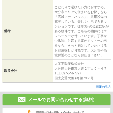
こだわりで選びたい方におすすめ。
大分市エリアで住まいをお探しなら
「高城マナ－ハウス」。共用設備の
充実している、楽しく生活できるマ
ンションです。徒歩3分の位置に駅が
備考
ある物件です。こちらの物件にはエ
レベーターが付いています。丁寧か
つ迅速に対応する事がモットーの当
社なら、きっと満足していただける
お部屋探しが可能です。大分市や高
城付近のことならお任せ下さい。
大茎不動産株式会社
大分県大分市東大道２丁目５－４７
取扱会社
TEL:097-544-7777
国土交通大臣 (3) 第7968号
情報の見方
メールでお問い合わせする(無料)