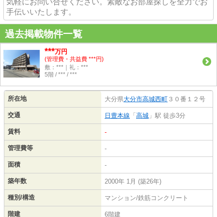
気軽にお問い合せください。素敵なお部屋探しを全力でお
手伝いいたします。
過去掲載物件一覧
***
万円
(管理費・共益費 ***円)
敷：***｜礼：***
5階 / *** / ***
所在地
大分県
大分市
高城西町
３０番１２号
交通
日豊本線
「
高城
」駅 徒歩3分
賃料
-
管理費等
-
面積
-
築年数
2000年 1月 (築26年)
種別/構造
マンション/鉄筋コンクリート
階建
6階建