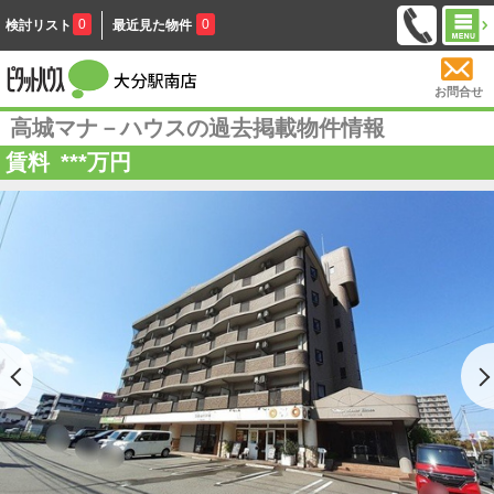
0
0
検討リスト
最近見た物件
お問合せ
高城マナ－ハウスの過去掲載物件情報
賃料
***
万円