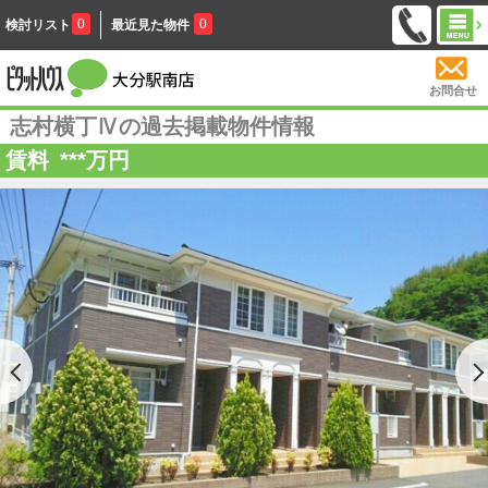
0
0
検討リスト
最近見た物件
お問合せ
志村横丁Ⅳの過去掲載物件情報
賃料
***
万円