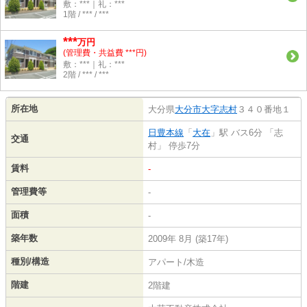
敷：***｜礼：***
1階 / *** / ***
***
万円
(管理費・共益費 ***円)
敷：***｜礼：***
2階 / *** / ***
所在地
大分県
大分市
大字志村
３４０番地１
日豊本線
「
大在
」駅 バス6分 「志
交通
村」 停歩7分
賃料
-
管理費等
-
面積
-
築年数
2009年 8月 (築17年)
種別/構造
アパート/木造
階建
2階建