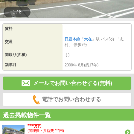
1 / 8
賃料
-
日豊本線
「
大在
」駅 バス6分 「志
交通
村」 停歩7分
間取り(面積)
-(-)
築年月
2009年 8月(築17年)
メールでお問い合わせする(無料)
電話でお問い合わせする
過去掲載物件一覧
***
万円
(管理費・共益費 ***円)