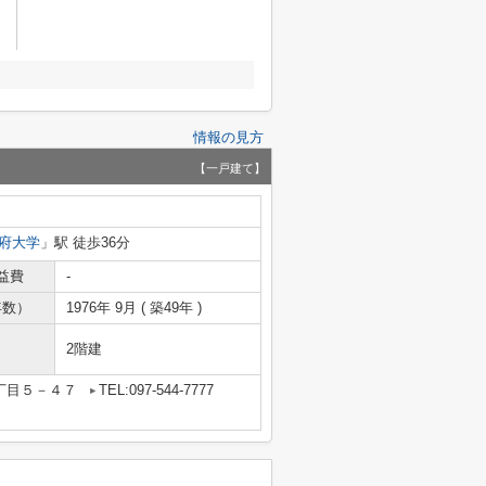
情報の見方
【一戸建て】
府大学
」駅 徒歩36分
益費
-
年数）
1976年 9月 ( 築49年 )
2階建
丁目５－４７
TEL:097-544-7777