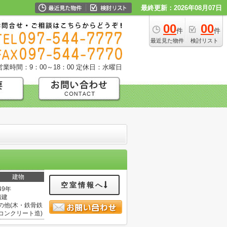
最終更新：2026年08月07日
00
00
件
件
最近見た物件
検討リスト
営業時間：9：00～18：00
定休日：水曜日
建物
空室情報へ
49年
階建
の他(木・鉄骨鉄
コンクリート造)