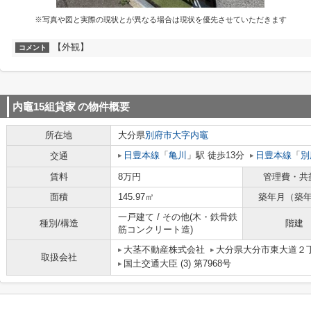
※写真や図と実際の現状とが異なる場合は現状を優先させていただきます
【外観】
コメント
内竈15組貸家
の物件概要
所在地
大分県
別府市
大字内竈
日豊本線
「
亀川
」駅 徒歩13分
日豊本線
「
別
交通
賃料
8万円
管理費・共
面積
145.97㎡
築年月（築
一戸建て / その他(木・鉄骨鉄
種別/構造
階建
筋コンクリート造)
大茎不動産株式会社
大分県大分市東大道２
取扱会社
国土交通大臣 (3) 第7968号