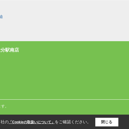
迫
大分駅南店
ます。
当社の
をご確認ください。
閉じる
「Cookieの取扱いについて」