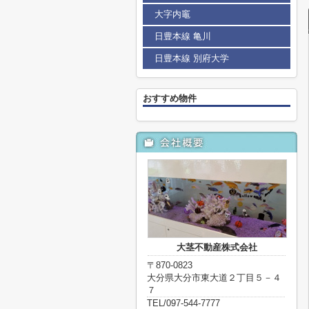
大字内竈
日豊本線 亀川
日豊本線 別府大学
おすすめ物件
大茎不動産株式会社
〒870-0823
大分県大分市東大道２丁目５－４
７
TEL/097-544-7777