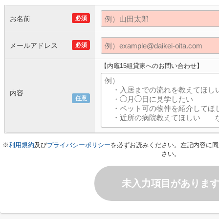
お名前
必須
メールアドレス
必須
【内竈15組貸家へのお問い合わせ】
内容
任意
※
利用規約
及び
プライバシーポリシー
を必ずお読みください。左記内容に同
さい。
未入力項目がありま