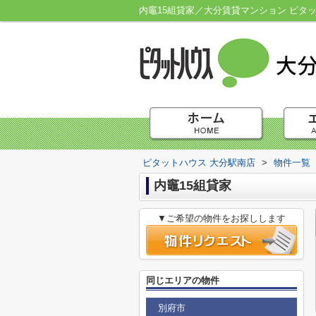
内竈15組貸家／大分賃貸マンション ピタ
ピタットハウス 大分駅南店
>
物件一覧
内竈15組貸家
▼ご希望の物件をお探しします
同じエリアの物件
別府市