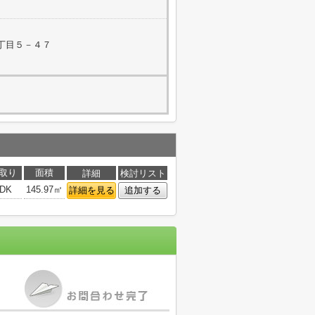
丁目５－４７
取り
面積
詳細
検討リスト
DK
145.97㎡
詳細を見る
追加する