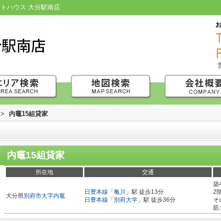
ットハウス 大分駅南店
>
内竈15組貸家
内竈15組貸家
所在地
交通
築
日豊本線
「
亀川
」駅 徒歩13分
2
大分県
別府市
大字内竈
日豊本線
「
別府大学
」駅 徒歩36分
そ
筋