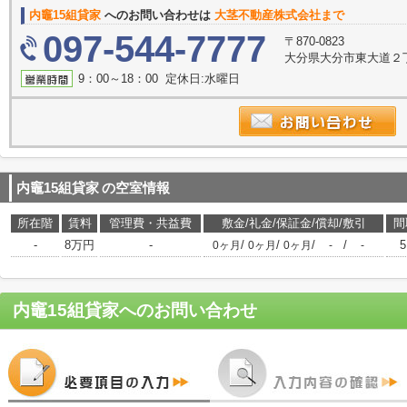
内竈15組貸家
へのお問い合わせは
大茎不動産株式会社まで
097-544-7777
〒870-0823
大分県大分市東大道２
9：00～18：00 定休日:水曜日
内竈15組貸家
の空室情報
所在階
賃料
管理費・共益費
敷金/礼金/保証金/償却/敷引
間
-
8万円
-
/
/
/
/
5
0ヶ月
0ヶ月
0ヶ月
-
-
内竈15組貸家
へのお問い合わせ