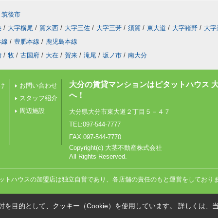
筑後市
央
/
大字横尾
/
賀来西
/
大字三佐
/
大字三芳
/
須賀
/
東大道
/
大字猪野
/
大字
本線
/
豊肥本線
/
鹿児島本線
崎
/
牧
/
古国府
/
大在
/
賀来
/
滝尾
/
坂ノ市
/
南大分
大分の賃貸マンションはピタットハウス 
け
お問い合わせ
へ！
スタッフ紹介
周辺施設
大分県大分市東大道２丁目５－４７
TEL:097-544-7777
FAX:097-544-7770
Copyright(c) 大茎不動産株式会社
All Rights Reserved.
ットハウスの加盟店は独立自営であり、各店舗の責任のもと運営をしており
を目的として、クッキー（Cookie）を使用しています。
詳しくは、