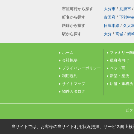
市区町村から探す
大分市
/
別府市
/
町名から探す
古国府
/
下郡中
路線から探す
日豊本線
/
久大
駅から探す
大分
/
高城
/
鶴
ホーム
ファミリー向
会社概要
単身者向け
プライバシーポリシー
ペット可
利用規約
新築・築浅
サイトマップ
店舗・事務所
物件カタログ
ピタ
当サイトでは、お客様の当サイト利用状況把握、サービス向上検討