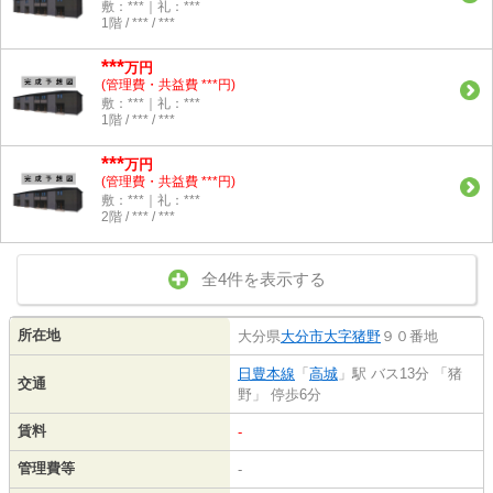
敷：***｜礼：***
1階 / *** / ***
***
万円
(管理費・共益費 ***円)
敷：***｜礼：***
1階 / *** / ***
***
万円
(管理費・共益費 ***円)
敷：***｜礼：***
2階 / *** / ***
全4件を表示する
所在地
大分県
大分市
大字猪野
９０番地
日豊本線
「
高城
」駅 バス13分 「猪
交通
野」 停歩6分
賃料
-
管理費等
-