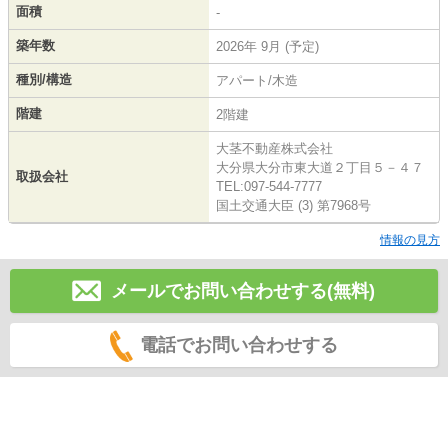
面積
-
築年数
2026年 9月 (予定)
種別/構造
アパート/木造
階建
2階建
大茎不動産株式会社
大分県大分市東大道２丁目５－４７
取扱会社
TEL:097-544-7777
国土交通大臣 (3) 第7968号
情報の見方
メールでお問い合わせする(無料)
電話でお問い合わせする