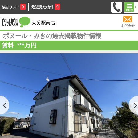
0
0
検討リスト
最近見た物件
お問合せ
ボヌール・みきの過去掲載物件情報
賃料
***
万円