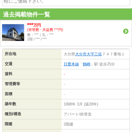
軽にご連絡下さい。
過去掲載物件一覧
***
万円
(管理費・共益費 ***円)
敷：***｜礼：***
2階 / *** / ***
所在地
大分県
大分市
大字三佐
７４７番地１
交通
日豊本線
「
鶴崎
」駅 徒歩25分
賃料
-
管理費等
-
面積
-
築年数
1998年 3月 (築28年)
種別/構造
アパート/鉄骨造
階建
2階建