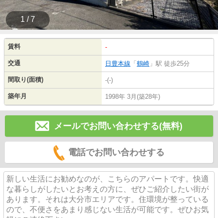
1 / 7
賃料
-
交通
日豊本線
「
鶴崎
」駅 徒歩25分
間取り(面積)
-(-)
築年月
1998年 3月(築28年)
メールでお問い合わせする(無料)
電話でお問い合わせする
新しい生活にお勧めなのが、こちらのアパートです。快適
な暮らしがしたいとお考えの方に、ぜひご紹介したい街が
あります。それは大分市エリアです。住環境が整っている
ので、不便さをあまり感じない生活が可能です。ぜひお気