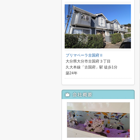
プリマベーラ古国府Ⅱ
大分県大分市古国府３丁目
久大本線「古国府」駅 徒歩1分
築24年