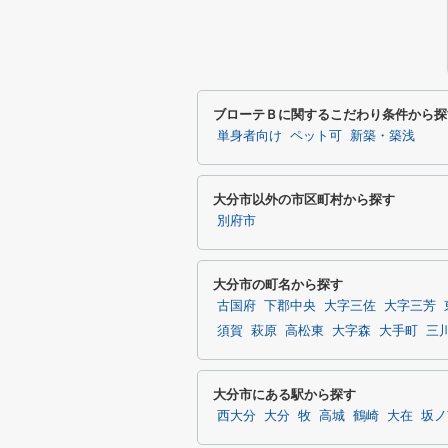
ブローテＢに関するこだわり条件から探
単身者向け
ペット可
新築・築浅
大分市以外の市区町村から探す
別府市
大分市の町名から探す
古国府
下郡中央
大字三佐
大字三芳
須賀
萩原
高松東
大字森
大手町
三
大分市にある駅から探す
西大分
大分
牧
高城
鶴崎
大在
坂ノ