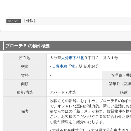
【外観】
コメント
ブローテＢ
の物件概要
所在地
大分県
大分市
下郡北
３丁目２１番３１号
日豊本線
「
牧
」駅 徒歩14分
交通
賃料
-
管理費・共
面積
-
築年月（築
種別/構造
アパート / 木造
階建
牧駅近くの新居におすすめ、ブローテＢの物件
で、オシャレな室内が魅力的。新しい生活にお
備考
築ならではの「新しさ」が魅力。賃貸物件を探
さい。お客様のこだわりやご要望に合わせた物
な物件情報をご紹介いたします。
大茎不動産株式会社
大分県大分市東大道２