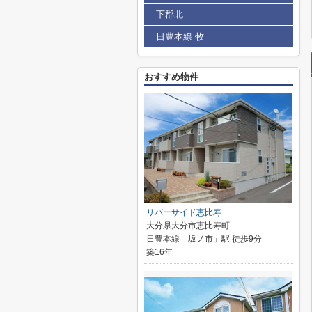
下郡北
日豊本線 牧
おすすめ物件
リバーサイド恵比寿
大分県大分市恵比寿町
日豊本線「坂ノ市」駅 徒歩9分
築16年