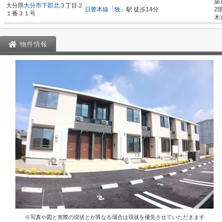
築
大分県
大分市
下郡北
３丁目２
日豊本線
「
牧
」駅 徒歩14分
2
１番３１号
木
物件情報
※写真や図と実際の現状とが異なる場合は現状を優先させていただきます