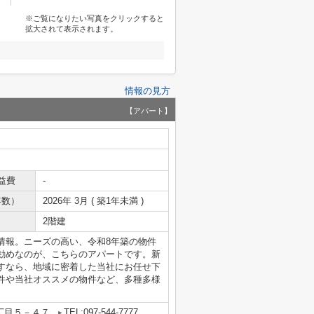
※ご覧になりたい写真をクリックすると
拡大されて表示されます。
情報の見方
【アパート】
益費
-
年数）
2026年 3月 ( 築1年未満 )
2階建
情報。ニーズの高い、令和8年築の物件
勧めなのが、こちらのアパートです。新
すなら、地域に密着した当社にお任せ下
件や当社オススメの物件など、多種多様
丁目５－４７
TEL:097-544-7777