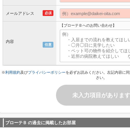
メールアドレス
必須
【ブローテＢへのお問い合わせ】
内容
任意
※
利用規約
及び
プライバシーポリシー
を必ずお読みください。左記内容に同
さい。
未入力項目がありま
ブローテＢ
の過去に掲載したお部屋