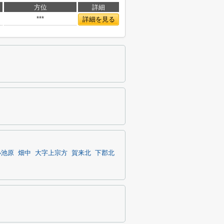
方位
詳細
***
詳細を見る
小池原
畑中
大字上宗方
賀来北
下郡北