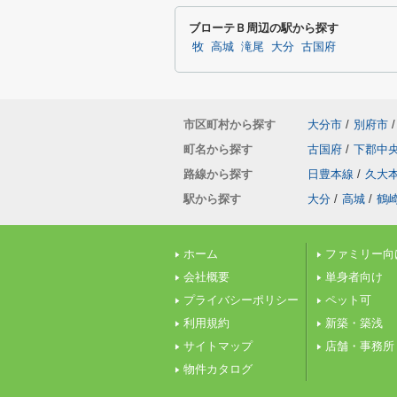
ブローテＢ周辺の駅から探す
牧
高城
滝尾
大分
古国府
市区町村から探す
大分市
/
別府市
/
町名から探す
古国府
/
下郡中
路線から探す
日豊本線
/
久大
駅から探す
大分
/
高城
/
鶴
ホーム
ファミリー向
会社概要
単身者向け
プライバシーポリシー
ペット可
利用規約
新築・築浅
サイトマップ
店舗・事務所
物件カタログ