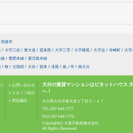
筑後市
央
/
大字三佐
/
東大道
/
賀来西
/
大字三芳
/
大字横尾
/
大字迫
/
寺崎町
/
大字
本線
/
豊肥本線
/
鹿児島本線
崎
/
牧
/
古国府
/
大在
/
賀来
/
滝尾
/
坂ノ市
/
南大分
大分の賃貸マンションはピタットハウス 
け
お問い合わせ
へ！
スタッフ紹介
周辺施設
大分県大分市東大道２丁目５－４７
TEL:097-544-7777
FAX:097-544-7770
Copyright(c) 大茎不動産株式会社
All Rights Reserved.