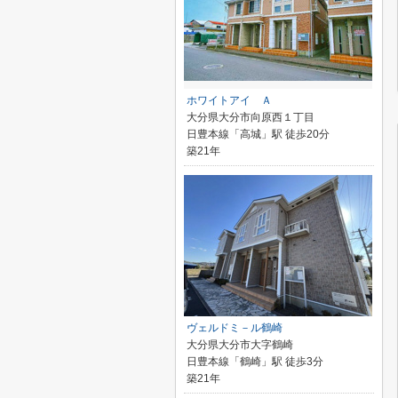
ホワイトアイ Ａ
大分県大分市向原西１丁目
日豊本線「高城」駅 徒歩20分
築21年
ヴェルドミ－ル鶴崎
大分県大分市大字鶴崎
日豊本線「鶴崎」駅 徒歩3分
築21年