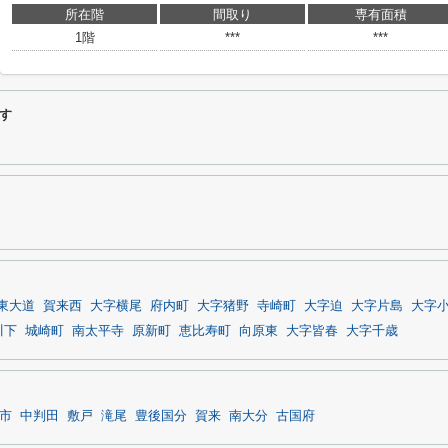
所在階
間取り
専有面積
1階
***
***
す
東大道
賀来西
大字横尾
府内町
大字猪野
寺崎町
大字迫
大字片島
大字
川下
城崎町
南太平寺
原新町
恵比寿町
向原東
大字皆春
大字千歳
市
中判田
敷戸
滝尾
豊後国分
賀来
南大分
古国府