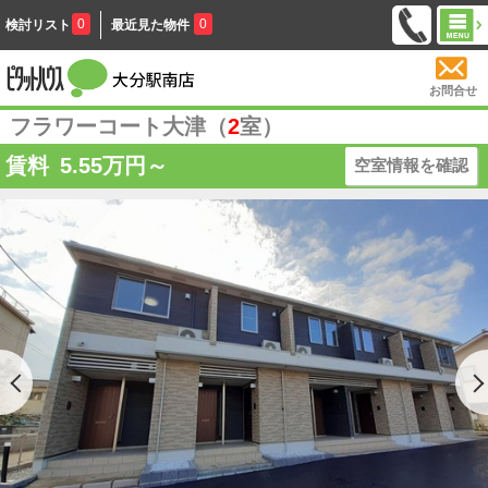
0
0
検討リスト
最近見た物件
お問合せ
フラワーコート大津（
2
室）
賃料
5.55
万円～
空室情報を確認