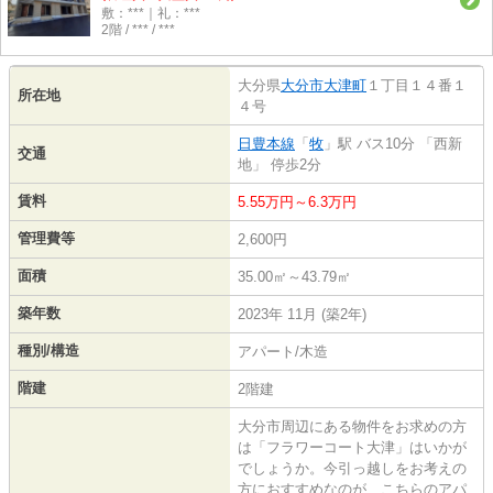
敷：***｜礼：***
2階 / *** / ***
大分県
大分市
大津町
１丁目１４番１
所在地
４号
日豊本線
「
牧
」駅 バス10分 「西新
交通
地」 停歩2分
賃料
5.55万円～6.3万円
管理費等
2,600円
面積
35.00㎡～43.79㎡
築年数
2023年 11月 (築2年)
種別/構造
アパート/木造
階建
2階建
大分市周辺にある物件をお求めの方
は「フラワーコート大津」はいかが
でしょうか。今引っ越しをお考えの
方におすすめなのが、こちらのアパ