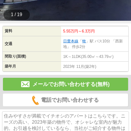
1 / 19
賃料
5.55万円～6.3万円
日豊本線
「
牧
」駅 バス10分 「西新
交通
地」 停歩2分
間取り(面積)
1K～1LDK(35.00㎡～43.79㎡)
築年月
2023年 11月(築2年)
メールでお問い合わせする(無料)
電話でお問い合わせする
住みやすさが満載でイチオシのアパートはこちらです。ニ
ーズの高い、2023年築の物件で、オシャレな室内が魅力
的。お引越を検討しているなら、当社がご紹介する物件は