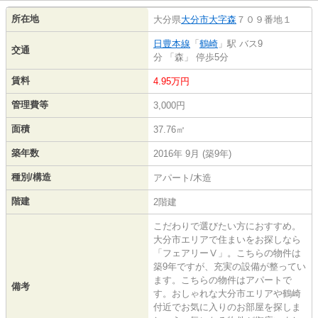
所在地
大分県
大分市
大字森
７０９番地１
日豊本線
「
鶴崎
」駅 バス9
交通
分 「森」 停歩5分
賃料
4.95万円
管理費等
3,000円
面積
37.76㎡
築年数
2016年 9月 (築9年)
種別/構造
アパート/木造
階建
2階建
こだわりで選びたい方におすすめ。
大分市エリアで住まいをお探しなら
「フェアリーⅤ」。こちらの物件は
築9年ですが、充実の設備が整ってい
ます。こちらの物件はアパートで
備考
す。おしゃれな大分市エリアや鶴崎
付近でお気に入りのお部屋を探しま