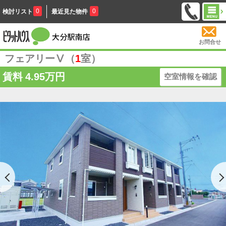
0
0
検討リスト
最近見た物件
お問合せ
フェアリーⅤ（
1
室）
賃料
4.95万円
空室情報を確認