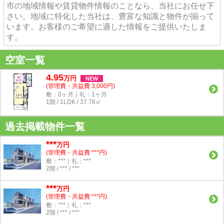
市の地域情報や賃貸物件情報のことなら、当社にお任せ下
さい。地域に特化した当社は、豊富な知識と物件が揃って
います。お客様のご希望に適した情報をご提供いたしま
す。
空室一覧
4.95
万
円
NEW
(管理費・共益費 3,000円)
敷：0ヶ月｜礼：1ヶ月
1階 / 1LDK / 37.76㎡
過去掲載物件一覧
***
万円
(管理費・共益費 ***円)
敷：***｜礼：***
2階 / *** / ***
***
万円
(管理費・共益費 ***円)
敷：***｜礼：***
2階 / *** / ***