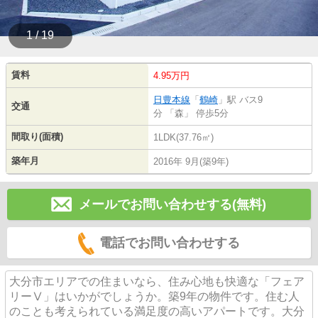
1 / 19
賃料
4.95万円
日豊本線
「
鶴崎
」駅 バス9
交通
分 「森」 停歩5分
間取り(面積)
1LDK(37.76㎡)
築年月
2016年 9月(築9年)
メールでお問い合わせする(無料)
電話でお問い合わせする
大分市エリアでの住まいなら、住み心地も快適な「フェア
リーⅤ」はいかがでしょうか。築9年の物件です。住む人
のことも考えられている満足度の高いアパートです。大分