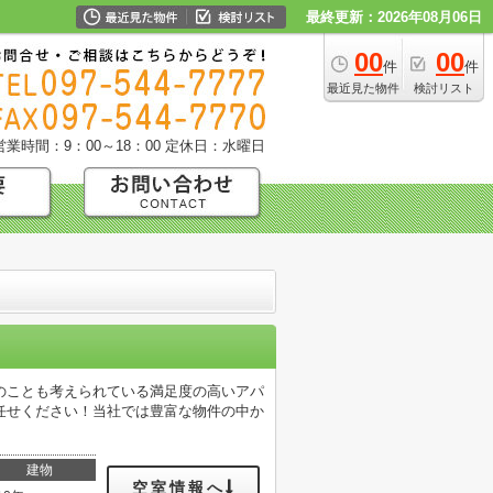
最終更新：2026年08月06日
00
00
件
件
最近見た物件
検討リスト
営業時間：9：00～18：00
定休日：水曜日
のことも考えられている満足度の高いアパ
任せください！当社では豊富な物件の中か
建物
空室情報へ