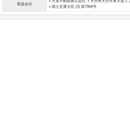
大茎不動産株式会社
大分県大分市東大道２
取扱会社
国土交通大臣 (3) 第7968号