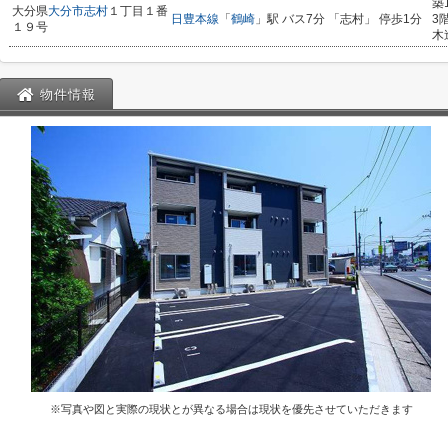
築
大分県
大分市
志村
１丁目１番
日豊本線
「
鶴崎
」駅 バス7分 「志村」 停歩1分
3
１９号
木
物件情報
※写真や図と実際の現状とが異なる場合は現状を優先させていただきます