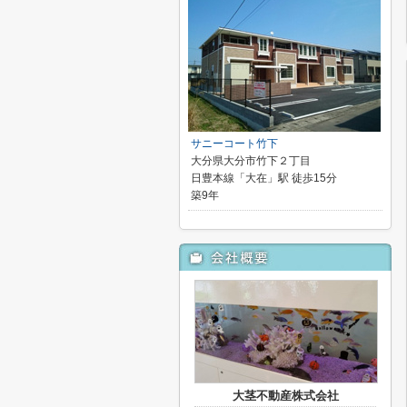
サニーコート竹下
大分県大分市竹下２丁目
日豊本線「大在」駅 徒歩15分
築9年
大茎不動産株式会社