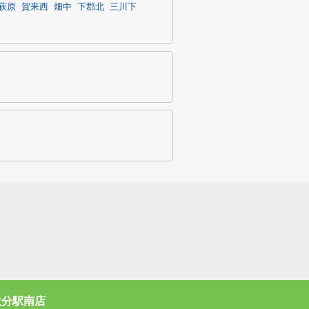
萩原
賀来西
畑中
下郡北
三川下
大分駅南店