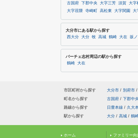
古国府
下郡中央
大字三芳
須賀
大字
大字荏隈
寺崎町
高松東
大字関園
大
大分市にある駅から探す
西大分
大分
牧
高城
鶴崎
大在
坂ノ
バーチェ志村周辺の駅から探す
鶴崎
大在
市区町村から探す
大分市
/
別府市
/
町名から探す
古国府
/
下郡中
路線から探す
日豊本線
/
久大
駅から探す
大分
/
高城
/
鶴
ホーム
ファミリー向