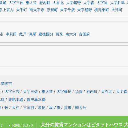
横尾
大字三佐
東大道
府内町
大在北
大字猪野
大字森
大字迫
大字片島
字上宗方
大手町
南太平寺
原新町
大字千歳
大字鴛野
横尾東町
大津町
市
中判田
敷戸
滝尾
豊後国分
賀来
南大分
古国府
筑後市
央
/
大字三芳
/
大字三佐
/
東大道
/
大字横尾
/
須賀
/
府内町
/
大在北
/
大字森
本線
/
豊肥本線
/
鹿児島本線
崎
/
牧
/
大在
/
古国府
/
滝尾
/
坂ノ市
/
賀来
/
南大分
大分の賃貸マンションはピタットハウス 
け
お問い合わせ