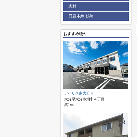
志村
日豊本線 鶴崎
おすすめ物件
アイリス南大分Ⅱ
大分県大分市畑中４丁目
築1年