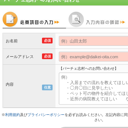
お名前
必須
メールアドレス
必須
【バーチェ志村へのお問い合わせ】
内容
任意
※
利用規約
及び
プライバシーポリシー
を必ずお読みください。左記内容に同
さい。