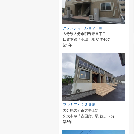
グレンディールⅢⅣ Ⅲ
大分県大分市明野東５丁目
日豊本線「高城」駅 徒歩46分
築9年
プレミアム２３番館
大分県大分市大字上野
久大本線「古国府」駅 徒歩17分
築3年