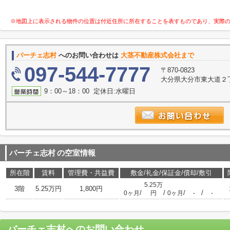
※地図上に表示される物件の位置は付近住所に所在することを表すものであり、実際
バーチェ志村
へのお問い合わせは
大茎不動産株式会社まで
097-544-7777
〒870-0823
大分県大分市東大道２
9：00～18：00 定休日:水曜日
バーチェ志村
の空室情報
所在階
賃料
管理費・共益費
敷金/礼金/保証金/償却/敷引
5.25万
3階
5.25万円
1,800円
/
/
/
/
0ヶ月
円
0ヶ月
-
-
バーチェ志村
へのお問い合わせ