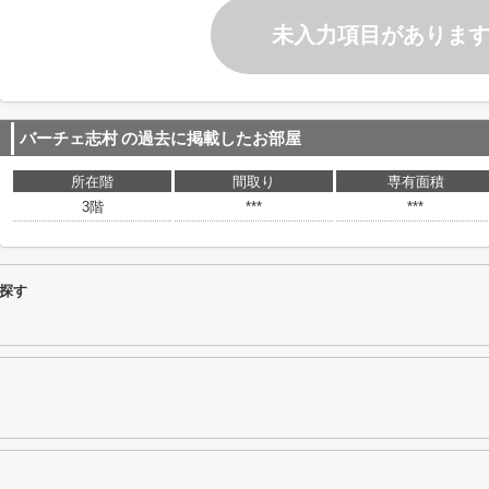
未入力項目がありま
バーチェ志村
の過去に掲載したお部屋
所在階
間取り
専有面積
3階
***
***
探す