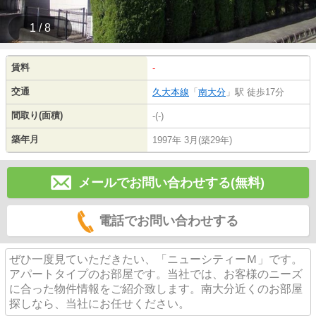
1 / 8
賃料
-
交通
久大本線
「
南大分
」駅 徒歩17分
間取り(面積)
-(-)
築年月
1997年 3月(築29年)
メールでお問い合わせする(無料)
電話でお問い合わせする
ぜひ一度見ていただきたい、「ニューシティーＭ」です。
アパートタイプのお部屋です。当社では、お客様のニーズ
に合った物件情報をご紹介致します。南大分近くのお部屋
探しなら、当社にお任せください。