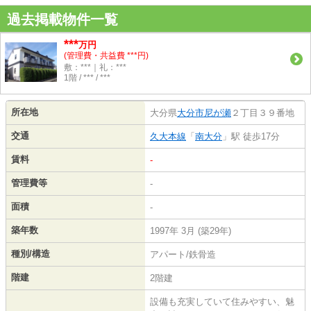
過去掲載物件一覧
***
万円
(管理費・共益費 ***円)
敷：***｜礼：***
1階 / *** / ***
所在地
大分県
大分市
尼が瀬
２丁目３９番地
交通
久大本線
「
南大分
」駅 徒歩17分
賃料
-
管理費等
-
面積
-
築年数
1997年 3月 (築29年)
種別/構造
アパート/鉄骨造
階建
2階建
設備も充実していて住みやすい、魅