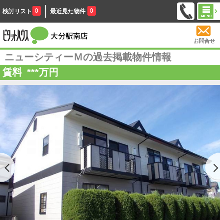
0
0
検討リスト
最近見た物件
お問合せ
ニューシティーＭの過去掲載物件情報
賃料
***
万円