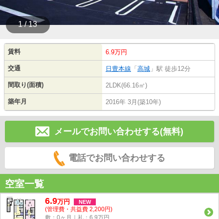
1 / 13
賃料
6.9万円
交通
日豊本線
「
高城
」駅 徒歩12分
間取り(面積)
2LDK(66.16㎡)
築年月
2016年 3月(築10年)
メールでお問い合わせする(無料)
電話でお問い合わせする
空室一覧
6.9
万
円
NEW
(管理費・共益費 2,200円)
敷：0ヶ月｜礼：6.9万円