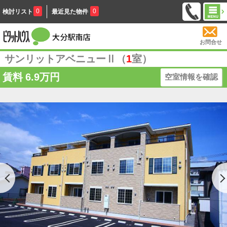
0
0
検討リスト
最近見た物件
お問合せ
サンリットアベニューⅡ（
1
室）
賃料
6.9万円
空室情報を確認