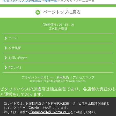
ピタットハウス 大分駅南店
>
物件一覧
>
サンリットアベニューⅡ
ページトップに戻る
営業時間:9：00～18：00
定休日:水曜日
ホーム
会社概要
お問い合わせ
PCサイト
プライバシーポリシー
利用規約
｜アクセスマップ
｜
Copyright(c) 大茎不動産株式会社 All rights reserved.
ピタットハウスの加盟店は独立自営であり、各店舗の責任のも
と運営をしております。
当サイトでは、お客様の当サイト利用状況把握、サービス向上検討を目的と
して、クッキー（Cookie）を使用しています。
詳しくは、当社の
「Cookieの取扱いについて」
をご確認ください。