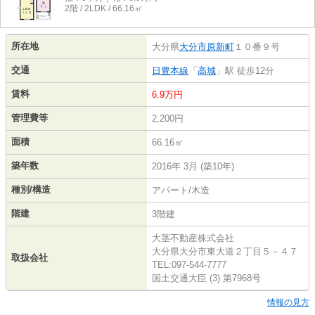
2階 / 2LDK / 66.16㎡
所在地
大分県
大分市
原新町
１０番９号
交通
日豊本線
「
高城
」駅 徒歩12分
賃料
6.9万円
管理費等
2,200円
面積
66.16㎡
築年数
2016年 3月 (築10年)
種別/構造
アパート/木造
階建
3階建
大茎不動産株式会社
大分県大分市東大道２丁目５－４７
取扱会社
TEL:097-544-7777
国土交通大臣 (3) 第7968号
情報の見方