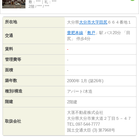
敷：***｜礼：***
2階 / *** / ***
所在地
大分県
大分市
大字田尻
６６４番地１
豊肥本線
「
敷戸
」駅 バス20分 「田
交通
尻」 停歩4分
賃料
-
管理費等
-
面積
-
築年数
2000年 1月 (築26年)
種別/構造
アパート/木造
階建
2階建
大茎不動産株式会社
大分県大分市東大道２丁目５－４７
取扱会社
TEL:097-544-7777
国土交通大臣 (3) 第7968号