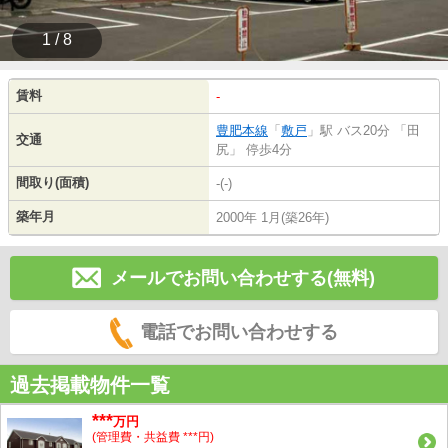
1 / 8
賃料
-
豊肥本線
「
敷戸
」駅 バス20分 「田
交通
尻」 停歩4分
間取り(面積)
-(-)
築年月
2000年 1月(築26年)
メールでお問い合わせする(無料)
電話でお問い合わせする
過去掲載物件一覧
***
万円
(管理費・共益費 ***円)