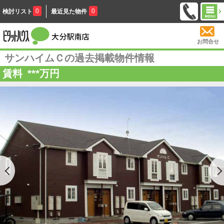
0
0
検討リスト
最近見た物件
お問合せ
サンハイムＣの過去掲載物件情報
賃料
***
万円