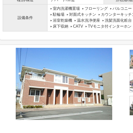
室内洗濯機置場
フローリング
バルコニー
駐輪場
対面式キッチン
カウンターキッチ
設備条件
浴室乾燥機
温水洗浄便座
洗髪洗面化粧台
床下収納
CATV
TVモニタ付インターホン