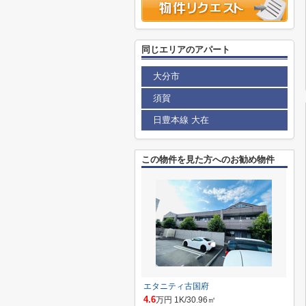
同じエリアのアパート
大分市
須賀
日豊本線 大在
この物件を見た方へのお勧め物件
エタニティ古国府
4.6
万円 1K/30.96㎡