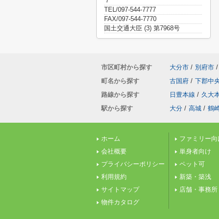
７
TEL/097-544-7777
FAX/097-544-7770
国土交通大臣 (3) 第7968号
市区町村から探す
大分市
/
別府市
/
町名から探す
古国府
/
下郡中
路線から探す
日豊本線
/
久大
駅から探す
大分
/
高城
/
鶴
ホーム
ファミリー向
会社概要
単身者向け
プライバシーポリシー
ペット可
利用規約
新築・築浅
サイトマップ
店舗・事務所
物件カタログ