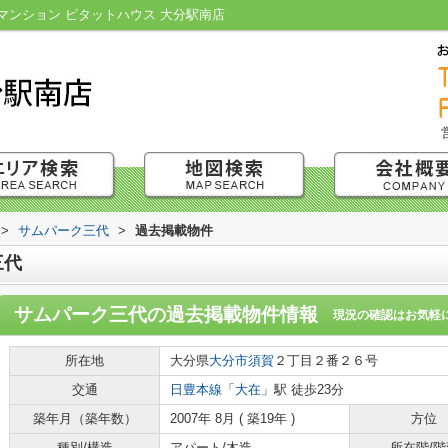
ンション ピタットハウス 大分駅南店
>
サムパーク三代
>
過去掲載物件
三代
サムパーク三代
の過去掲載物件情報
現況の確認はお気軽
所在地
大分県
大分市
須賀
２丁目２番２６号
交通
日豊本線
「
大在
」駅 徒歩23分
築年月（築年数）
2007年 8月 ( 築19年 )
方位
種別/構造
アパート/木造
所在階/階