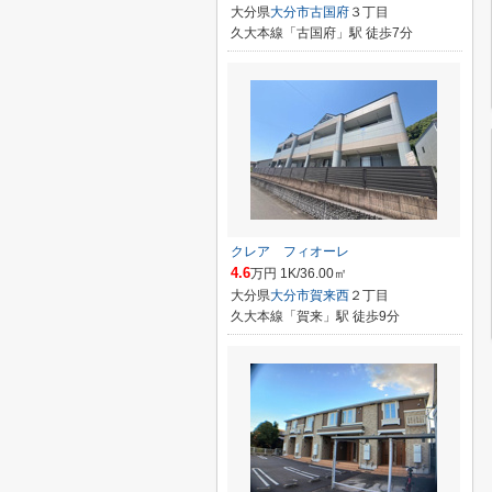
大分県
大分市
古国府
３丁目
久大本線「古国府」駅 徒歩7分
クレア フィオーレ
4.6
万円 1K/36.00㎡
大分県
大分市
賀来西
２丁目
久大本線「賀来」駅 徒歩9分