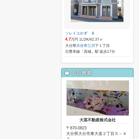
ソレイユかず Ｂ
4.7
万円 1LDK/42.37㎡
大分県
大分市
三川下
１丁目
日豊本線「高城」駅 徒歩17分
大茎不動産株式会社
〒870-0823
大分県大分市東大道２丁目５－４