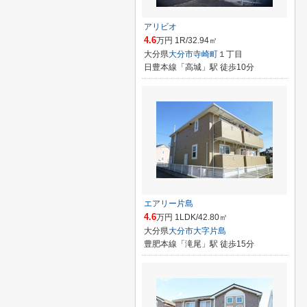
アリビオ
4.6
万円 1R/32.94㎡
大分県
大分市
寺崎町
１丁目
日豊本線「高城」駅 徒歩10分
エアリー片島
4.6
万円 1LDK/42.80㎡
大分県
大分市
大字片島
豊肥本線「滝尾」駅 徒歩15分