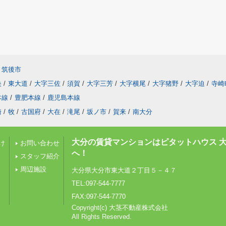
筑後市
央
/
東大道
/
大字三佐
/
須賀
/
大字三芳
/
大字横尾
/
大字猪野
/
大字迫
/
寺崎
本線
/
豊肥本線
/
鹿児島本線
崎
/
牧
/
古国府
/
大在
/
滝尾
/
坂ノ市
/
賀来
/
南大分
大分の賃貸マンションはピタットハウス 
け
お問い合わせ
へ！
スタッフ紹介
周辺施設
大分県大分市東大道２丁目５－４７
TEL:097-544-7777
FAX:097-544-7770
Copyright(c) 大茎不動産株式会社
All Rights Reserved.