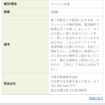
種別/構造
アパート/木造
階建
2階建
坂ノ市駅近くの新居におすすめ、グ
ランハイツの物件情報。築浅物件で
快適な日々を過ごしましょう。やっ
ぱり新しい家に住みたいという方
に。新しい生活のスタートにおすす
めなのが、こちらのアパートです。
備考
賃貸情報でお困りの方は、当社にご
連絡下さい。お客様のご希望やニー
ズに合わせた物件のご紹介をいたし
ます。確かな情報をご提供いたしま
すので、ご安心して当社にお任せ下
さい。
大茎不動産株式会社
大分県大分市東大道２丁目５－４７
取扱会社
TEL:097-544-7777
国土交通大臣 (3) 第7968号
情報の見方