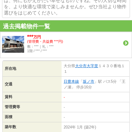
は、何にもかえがたい幸せなものですね。その大切な時間
を、より快適な環境で楽しみませんか。ぜひ当社より物件
選びをはじめてください。
過去掲載物件一覧
***
万円
(管理費・共益費 ***円)
敷：***｜礼：***
1階 / *** / ***
大分県
大分市
大字里
１４３０番地１
所在地
１
日豊本線
「
坂ノ市
」駅 バス5分 「王
交通
ノ瀬」 停歩16分
賃料
-
管理費等
-
面積
-
築年数
2024年 1月 (築2年)