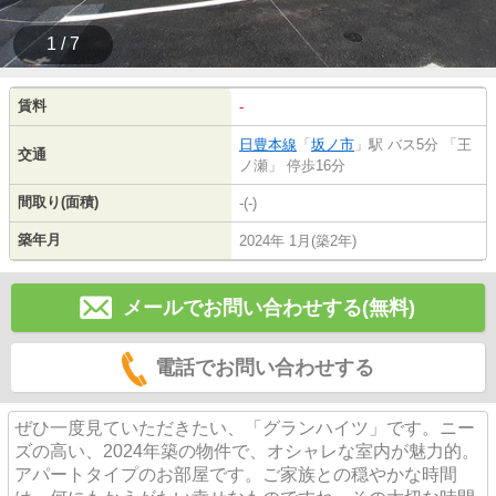
1 / 7
賃料
-
日豊本線
「
坂ノ市
」駅 バス5分 「王
交通
ノ瀬」 停歩16分
間取り(面積)
-(-)
築年月
2024年 1月(築2年)
メールでお問い合わせする(無料)
電話でお問い合わせする
ぜひ一度見ていただきたい、「グランハイツ」です。ニー
ズの高い、2024年築の物件で、オシャレな室内が魅力的。
アパートタイプのお部屋です。ご家族との穏やかな時間