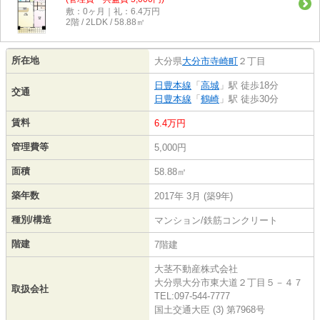
敷：0ヶ月｜礼：6.4万円
2階 / 2LDK / 58.88㎡
所在地
大分県
大分市
寺崎町
２丁目
日豊本線
「
高城
」駅 徒歩18分
交通
日豊本線
「
鶴崎
」駅 徒歩30分
賃料
6.4万円
管理費等
5,000円
面積
58.88㎡
築年数
2017年 3月 (築9年)
種別/構造
マンション/鉄筋コンクリート
階建
7階建
大茎不動産株式会社
大分県大分市東大道２丁目５－４７
取扱会社
TEL:097-544-7777
国土交通大臣 (3) 第7968号