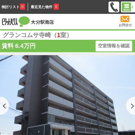
0
0
検討リスト
最近見た物件
お問合せ
グランコムサ寺崎（
1
室）
賃料
6.4万円
空室情報を確認