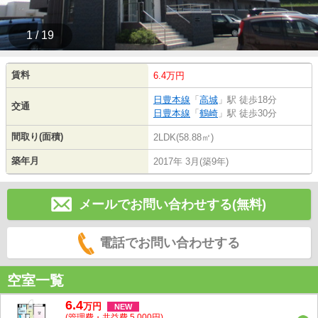
1 / 19
賃料
6.4万円
日豊本線
「
高城
」駅 徒歩18分
交通
日豊本線
「
鶴崎
」駅 徒歩30分
間取り(面積)
2LDK(58.88㎡)
築年月
2017年 3月(築9年)
メールでお問い合わせする(無料)
電話でお問い合わせする
空室一覧
6.4
万
円
NEW
(管理費・共益費 5,000円)