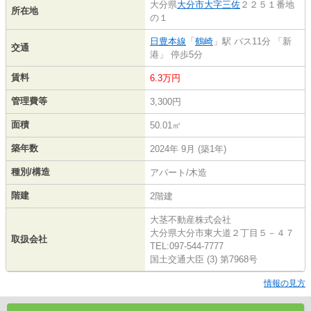
大分県
大分市
大字三佐
２２５１番地
所在地
の１
日豊本線
「
鶴崎
」駅 バス11分 「新
交通
港」 停歩5分
賃料
6.3万円
管理費等
3,300円
面積
50.01㎡
築年数
2024年 9月 (築1年)
種別/構造
アパート/木造
階建
2階建
大茎不動産株式会社
大分県大分市東大道２丁目５－４７
取扱会社
TEL:097-544-7777
国土交通大臣 (3) 第7968号
情報の見方