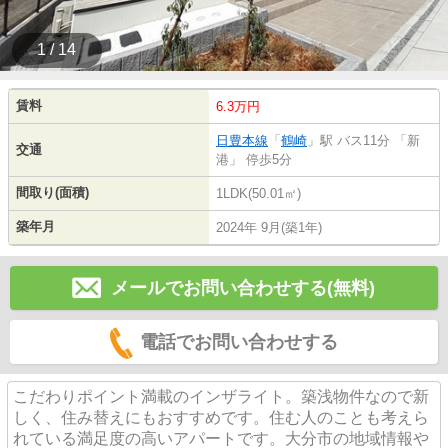
1 / 14
賃料
6.3万円
日豊本線
「
鶴崎
」駅 バス11分 「新
交通
港」 停歩5分
間取り(面積)
1LDK(50.01㎡)
築年月
2024年 9月(築1年)
メールでお問い合わせする(無料)
電話でお問い合わせする
こだわりポイント満載のインザライト。築浅物件なので新
しく、住み替えにもおすすめです。住む人のことも考えら
れている満足度の高いアパートです。大分市の地域情報や