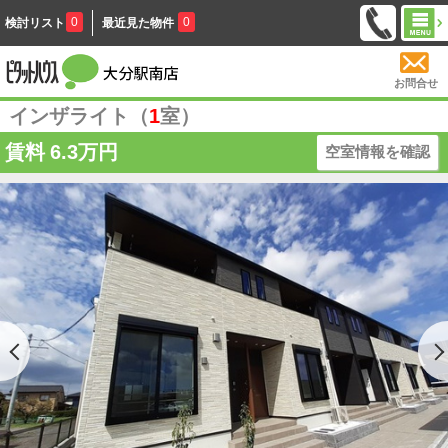
0
0
検討リスト
最近見た物件
お問合せ
インザライト（
1
室）
賃料
6.3万円
空室情報を確認