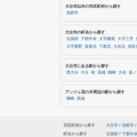
大分市以外の市区町村から探す
別府市
大分市の町名から探す
古国府
下郡中央
大字横尾
大字三芳
大字鴛野
賀来北
下郡北
大在北
高松
大分市にある駅から探す
西大分
大分
牧
高城
鶴崎
大在
坂ノ
アンジュ花の木周辺の駅から探す
鶴崎
高城
市区町村から探す
大分市
/
別府市
/
町名から探す
古国府
/
下郡中