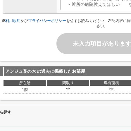
※
利用規約
及び
プライバシーポリシー
を必ずお読みください。左記内容に同
さい。
未入力項目がありま
アンジュ花の木
の過去に掲載したお部屋
所在階
間取り
専有面積
1階
***
***
ら探す