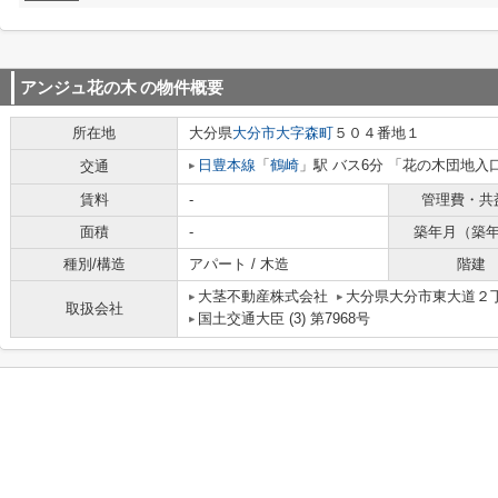
アンジュ花の木
の物件概要
所在地
大分県
大分市
大字森町
５０４番地１
日豊本線
「
鶴崎
」駅 バス6分 「花の木団地入
交通
賃料
-
管理費・共
面積
-
築年月（築
種別/構造
アパート / 木造
階建
大茎不動産株式会社
大分県大分市東大道２
取扱会社
国土交通大臣 (3) 第7968号