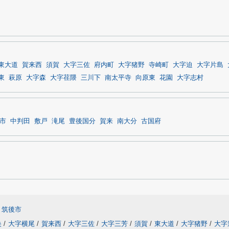
東大道
賀来西
須賀
大字三佐
府内町
大字猪野
寺崎町
大字迫
大字片島
東
萩原
大字森
大字荏隈
三川下
南太平寺
向原東
花園
大字志村
市
中判田
敷戸
滝尾
豊後国分
賀来
南大分
古国府
筑後市
央
/
大字横尾
/
賀来西
/
大字三佐
/
大字三芳
/
須賀
/
東大道
/
大字猪野
/
大字