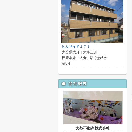
ヒルサイド１７１
大分県大分市大字三芳
日豊本線「大分」駅 徒歩8分
築8年
大茎不動産株式会社