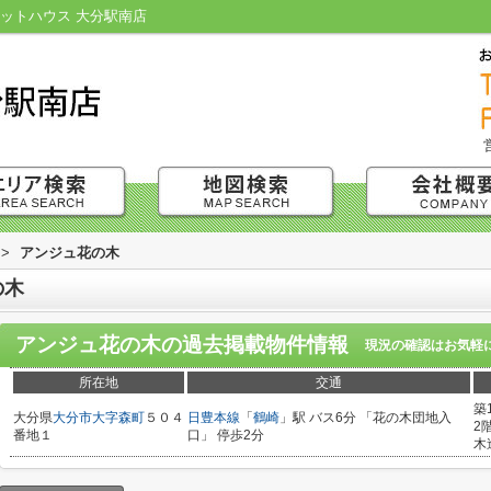
ットハウス 大分駅南店
>
アンジュ花の木
の木
アンジュ花の木
の過去掲載物件情報
現況の確認はお気軽
所在地
交通
築
大分県
大分市
大字森町
５０４
日豊本線
「
鶴崎
」駅 バス6分 「花の木団地入
2
番地１
口」 停歩2分
木