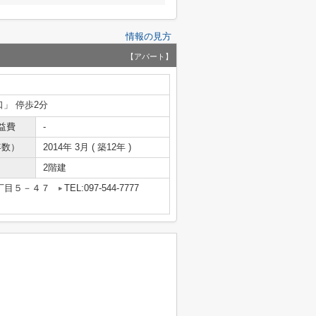
情報の見方
【アパート】
口」 停歩2分
益費
-
年数）
2014年 3月 ( 築12年 )
2階建
丁目５－４７
TEL:097-544-7777