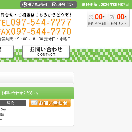
最終更新：2026年08月07日
00
00
件
件
最近見た物件
検討リスト
営業時間：9：00～18：00
定休日：水曜日
にお問い合わせください。
建物
12年
階建
造