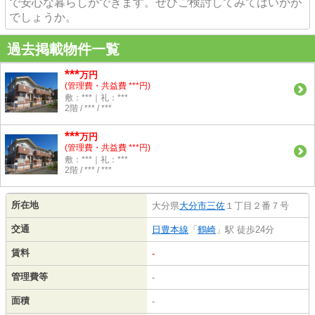
で安心な暮らしができます。ぜひご検討してみてはいかが
でしょうか。
過去掲載物件一覧
***
万円
(管理費・共益費 ***円)
敷：***｜礼：***
2階 / *** / ***
***
万円
(管理費・共益費 ***円)
敷：***｜礼：***
2階 / *** / ***
所在地
大分県
大分市
三佐
１丁目２番７号
交通
日豊本線
「
鶴崎
」駅 徒歩24分
賃料
-
管理費等
-
面積
-