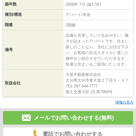
築年数
2009年 7月 (築17年)
種別/構造
アパート/木造
階建
2階建
設備も充実していて住みやすい、魅
力が詰まったアパートです。住まい
探しのことなら、当社にお任せ下さ
備考
い。お客様の生活スタイルに適した
物件をご紹介させていただきます。
快適な住まいをご提供いたします。
大茎不動産株式会社
大分県大分市東大道２丁目５－４７
取扱会社
TEL:097-544-7777
国土交通大臣 (3) 第7968号
情報の見方
メールでお問い合わせする(無料)
電話でお問い合わせする