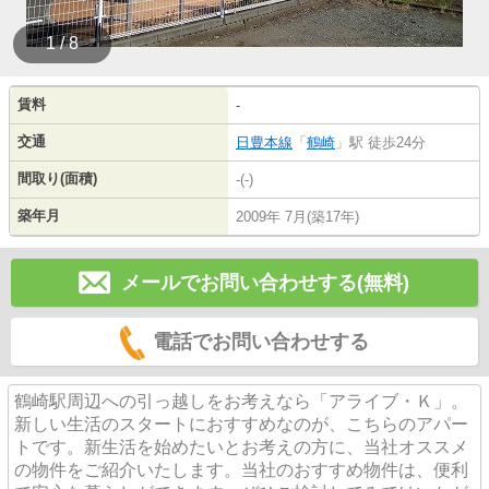
1 / 8
賃料
-
交通
日豊本線
「
鶴崎
」駅 徒歩24分
間取り(面積)
-(-)
築年月
2009年 7月(築17年)
メールでお問い合わせする(無料)
電話でお問い合わせする
鶴崎駅周辺への引っ越しをお考えなら「アライブ・Ｋ」。
新しい生活のスタートにおすすめなのが、こちらのアパー
トです。新生活を始めたいとお考えの方に、当社オススメ
の物件をご紹介いたします。当社のおすすめ物件は、便利