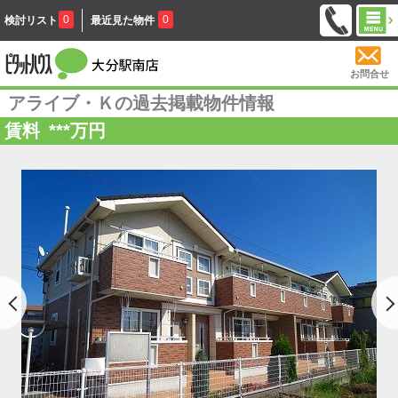
0
0
検討リスト
最近見た物件
お問合せ
アライブ・Ｋの過去掲載物件情報
賃料
***
万円