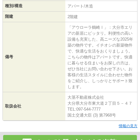
種別/構造
アパート/木造
階建
2階建
「アウローラ鶴崎Ⅰ」：大分市エリ
アの新居にピッタリ。利便性の高い
設備も充実した、高ニーズな2025年
築の物件です。イチオシの新築物件
で、快適な生活をおくりましょう。
備考
こちらの物件はアパートです。快適
に暮らせる住まいをお探しの方は、
ぜひ当社にお問い合わせ下さい。お
客様の生活スタイルに合わせた物件
をご紹介し、しっかりとサポート致
します。
大茎不動産株式会社
大分県大分市東大道２丁目５－４７
取扱会社
TEL:097-544-7777
国土交通大臣 (3) 第7968号
情報の見方