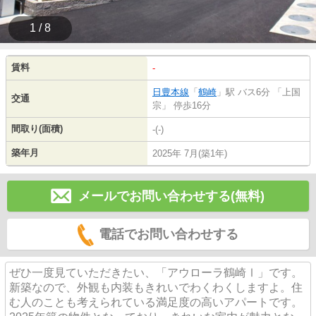
1 / 8
賃料
-
日豊本線
「
鶴崎
」駅 バス6分 「上国
交通
宗」 停歩16分
間取り(面積)
-(-)
築年月
2025年 7月(築1年)
メールでお問い合わせする(無料)
電話でお問い合わせする
ぜひ一度見ていただきたい、「アウローラ鶴崎Ⅰ」です。
新築なので、外観も内装もきれいでわくわくしますよ。住
む人のことも考えられている満足度の高いアパートです。