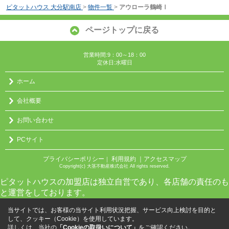
ピタットハウス 大分駅南店
>
物件一覧
>
アウローラ鶴崎Ⅰ
ページトップに戻る
営業時間:9：00～18：00
定休日:水曜日
ホーム
会社概要
お問い合わせ
PCサイト
プライバシーポリシー
利用規約
｜アクセスマップ
｜
Copyright(c) 大茎不動産株式会社 All rights reserved.
ピタットハウスの加盟店は独立自営であり、各店舗の責任のも
と運営をしております。
当サイトでは、お客様の当サイト利用状況把握、サービス向上検討を目的と
して、クッキー（Cookie）を使用しています。
詳しくは、当社の
「Cookieの取扱いについて」
をご確認ください。