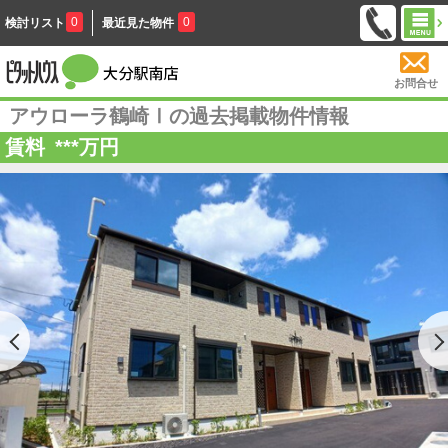
0
0
検討リスト
最近見た物件
お問合せ
アウローラ鶴崎Ⅰの過去掲載物件情報
賃料
***
万円