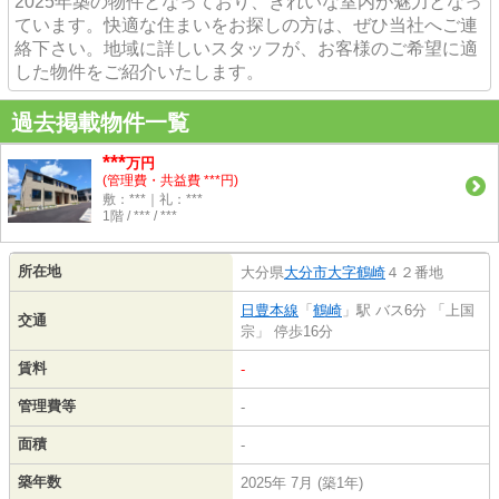
2025年築の物件となっており、きれいな室内が魅力となっ
ています。快適な住まいをお探しの方は、ぜひ当社へご連
絡下さい。地域に詳しいスタッフが、お客様のご希望に適
した物件をご紹介いたします。
過去掲載物件一覧
***
万円
(管理費・共益費 ***円)
敷：***｜礼：***
1階 / *** / ***
所在地
大分県
大分市
大字鶴崎
４２番地
日豊本線
「
鶴崎
」駅 バス6分 「上国
交通
宗」 停歩16分
賃料
-
管理費等
-
面積
-
築年数
2025年 7月 (築1年)