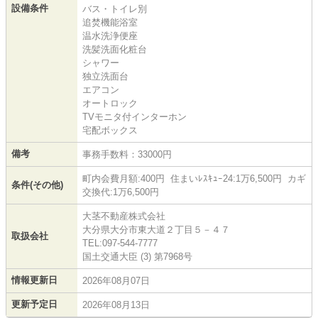
設備条件
バス・トイレ別
追焚機能浴室
温水洗浄便座
洗髪洗面化粧台
シャワー
独立洗面台
エアコン
オートロック
TVモニタ付インターホン
宅配ボックス
備考
事務手数料：33000円
町内会費月額:400円 住まいﾚｽｷｭｰ24:1万6,500円 カギ
条件(その他)
交換代:1万6,500円
大茎不動産株式会社
大分県大分市東大道２丁目５－４７
取扱会社
TEL:097-544-7777
国土交通大臣 (3) 第7968号
情報更新日
2026年08月07日
更新予定日
2026年08月13日