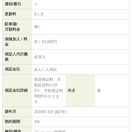
償却/敷引
-/-
更新料
0ヶ月
駐車場/
無/-
月額料金
保険加入 / 料
有 / 18,000円
金
保証人代行義
必加入
務
保証会社
あんしん保証
初回保証料：月
額総賃料の10
保証会社詳細
向き
0％、月額保証料
東
880円かかりま
す。
築年月
2019年 8月 (築7年)
契約期間
2年
種別/構造
マンション/鉄骨造