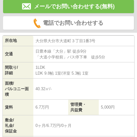
メールでお問い合わせする(無料)
電話でお問い合わせする
所在地
大分県
大分市
大道町
３丁目1番3号
日豊本線
「
大分
」駅 徒歩9分
交通
「大道小学校前」バス停下車 徒歩5分
間取り/
1LDK
詳細
LDK 9.8帖 1室
/
洋室 5.3帖 1室
面積/
バルコニー面
40.32㎡/-
積
管理費・
賃料
6.7万円
5,000円
共益費
敷金/
礼金/
0ヶ月/6.7万円/0ヶ月
保証金