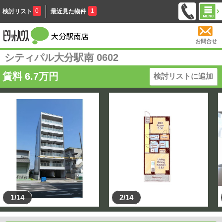
0
1
検討リスト
最近見た物件
お問合せ
シティパル大分駅南 0602
賃料
6.7
万円
検討リストに追加
1/14
2/14