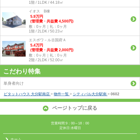
1階 / 1LDK / 44.18㎡
イオス B棟
5.9
万
円
(管理費・共益費 4,500円)
敷：0ヶ月｜礼：0ヶ月
1階 / 2LDK / 50.23㎡
エスポワ－ル古国府Ａ
5.4
万
円
(管理費・共益費 2,000円)
敷：0ヶ月｜礼：0ヶ月
2階 / 2LDK / 52.00㎡
こだわり特集
単身者向け
ピタットハウス 大分駅南店
>
物件一覧
>
シティパル大分駅南
>
0602
ページトップに戻る
営業時間:9：00～18：00
定休日:水曜日
ホーム