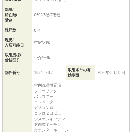
部屋/
所在階/
0602/6階/7階建
階建
総戸数
8戸
現況/
空家/相談
入居可能日
取引態様/
仲介/一般
賃貸区分
取引条件の有
物件番号
105499317
2026年08月13日
効期限
室内洗濯機置場
フローリング
バルコニー
エレベーター
ガスコンロ
コンロ２口以上
システムキッチン
対面式キッチン
カウンターキッチン