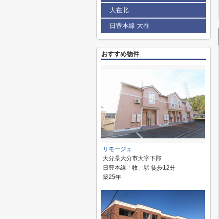
大在北
日豊本線 大在
おすすめ物件
リモージュ
大分県大分市大字下郡
日豊本線「牧」駅 徒歩12分
築25年