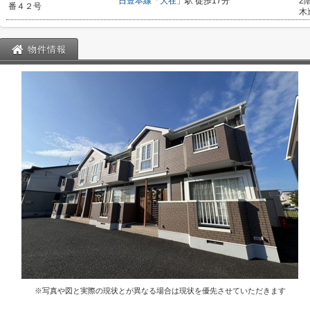
日豊本線
「
大在
」駅 徒歩17分
2
番４２号
木
物件情報
※写真や図と実際の現状とが異なる場合は現状を優先させていただきます