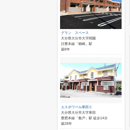
グラン スペース
大分県大分市大字関園
日豊本線「鶴崎」駅
築8年
エスポワール寒田Ｃ
大分県大分市大字寒田
豊肥本線「敷戸」駅 徒歩14分
築28年