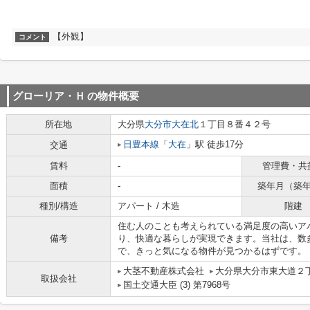
【外観】
コメント
グローリア・Ｈ
の物件概要
所在地
大分県
大分市
大在北
１丁目８番４２号
日豊本線
「
大在
」駅 徒歩17分
交通
賃料
-
管理費・共
面積
-
築年月（築
種別/構造
アパート / 木造
階建
住む人のことも考えられている満足度の高いア
備考
り、快適な暮らしが実現できます。当社は、数
で、きっと気になる物件が見つかるはずです。
大茎不動産株式会社
大分県大分市東大道２
取扱会社
国土交通大臣 (3) 第7968号