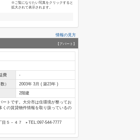
※ご覧になりたい写真をクリックすると
拡大されて表示されます。
情報の見方
【アパート】
益費
-
年数）
2003年 3月 ( 築23年 )
2階建
パートです。大分市は住環境が整ってお
多くの賃貸物件情報を取り扱っているの
丁目５－４７
TEL:097-544-7777