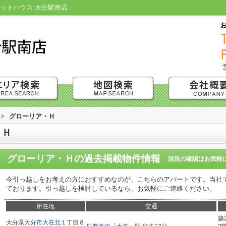
ットハウス 大分駅南店
>
グローリア・Ｈ
・Ｈ
グローリア・Ｈ
の過去掲載物件情報
現況の確認はお気軽
今引っ越しをお考えの方におすすめなのが、こちらのアパートです。当社
ております。引っ越しを検討しているなら、お気軽にご連絡ください。
所在地
交通
築
大分県
大分市
大在北
１丁目８