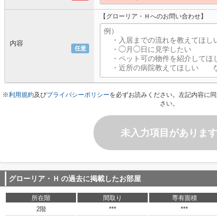
【グローリア・Ｈへのお問い合わせ】
内容
任意
※
利用規約
及び
プライバシーポリシー
を必ずお読みください。左記内容に同
さい。
未入力項目がありま
グローリア・Ｈ
の過去に掲載したお部屋
所在階
間取り
専有面積
2階
***
***