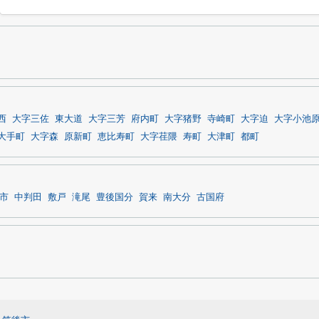
西
大字三佐
東大道
大字三芳
府内町
大字猪野
寺崎町
大字迫
大字小池
大手町
大字森
原新町
恵比寿町
大字荏隈
寿町
大津町
都町
市
中判田
敷戸
滝尾
豊後国分
賀来
南大分
古国府