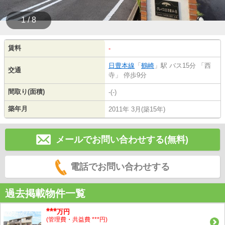
1 / 8
賃料
-
日豊本線
「
鶴崎
」駅 バス15分 「西
交通
寺」 停歩9分
間取り(面積)
-(-)
築年月
2011年 3月(築15年)
メールでお問い合わせする(無料)
電話でお問い合わせする
過去掲載物件一覧
***
万円
(管理費・共益費 ***円)