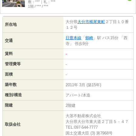
敷：***｜礼：***
1階 / *** / ***
大分県
大分市
横尾東町
２丁目１０番
所在地
１２号
日豊本線
「
鶴崎
」駅 バス15分 「西
交通
寺」 停歩9分
賃料
-
管理費等
-
面積
-
築年数
2011年 3月 (築15年)
種別/構造
アパート/木造
階建
2階建
大茎不動産株式会社
大分県大分市東大道２丁目５－４７
取扱会社
TEL:097-544-7777
国土交通大臣 (3) 第7968号