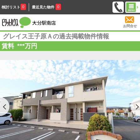
0
0
検討リスト
最近見た物件
お問合せ
グレイス王子原Ａの過去掲載物件情報
賃料
***
万円