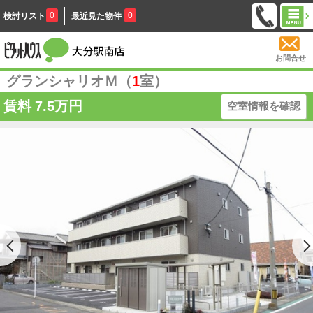
0
0
検討リスト
最近見た物件
お問合せ
グランシャリオＭ（
1
室）
賃料
7.5万円
空室情報を確認