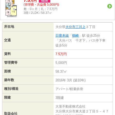
7.5
万
円
NEW
(管理費・共益費 5,000円)
敷：0ヶ月｜礼：7.5万円
3階 / 2LDK / 58.37㎡
所在地
大分県
大分市
三川上
３丁目
日豊本線
「
鶴崎
」駅 徒歩25分
交通
「大分バス 千才下」バス停下車
徒歩5分
賃料
7.5万円
管理費等
5,000円
面積
58.37㎡
築年数
2016年 3月 (築10年)
種別/構造
アパート/軽量鉄骨
階建
3階建
大茎不動産株式会社
大分県大分市東大道２丁目５－４７
取扱会社