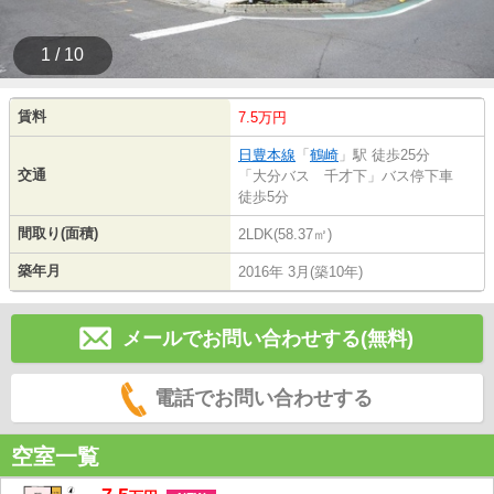
1 / 10
賃料
7.5万円
日豊本線
「
鶴崎
」駅 徒歩25分
交通
「大分バス 千才下」バス停下車
徒歩5分
間取り(面積)
2LDK(58.37㎡)
築年月
2016年 3月(築10年)
メールでお問い合わせする(無料)
電話でお問い合わせする
空室一覧