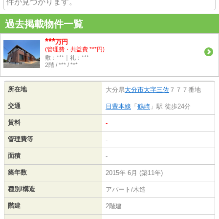
件が見つかります。
過去掲載物件一覧
***
万円
(管理費・共益費 ***円)
敷：***｜礼：***
2階 / *** / ***
所在地
大分県
大分市
大字三佐
７７７番地
交通
日豊本線
「
鶴崎
」駅 徒歩24分
賃料
-
管理費等
-
面積
-
築年数
2015年 6月 (築11年)
種別/構造
アパート/木造
階建
2階建